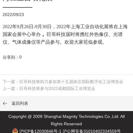
在线商城
2022/09/23
2022年9月26日-9月30日，2022年上海工业自动化展将在上海
国家会展中心举办
，
巨哥科技届时将携
红外热像仪
、光谱
仪、气体成像仪等产品参与。欢迎大家莅临参观。
0
分享到：
下一篇：巨哥科技将助力参加第十五届南京国际数字化工业博览会
上一篇：巨哥科技将参与2022成都国际工业博览会
返回列表

Copyright @ 2008 Shanghai Magnity Technologies Co.,Ltd. All
Rights Reserved
沪ICP备12030846号-1
沪公网安备31010402334559号