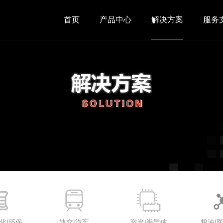
首页
产品中心
解决方案
服务
化|环保
轨交|汽车
激光|半导体
粮油|