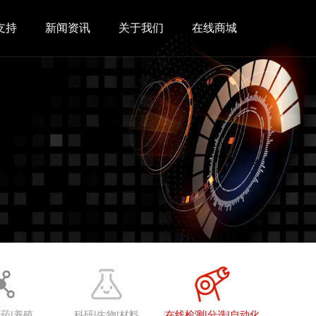
×
支持
新闻资讯
关于我们
在线商城
医药|养殖
科研|生物|材料
在线检测|分选|自动化